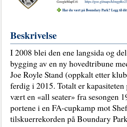
GoogleMapUrl:
https://goo.gl/maps/hJmgpR
Har du vært på Boundary Park? Legg til dit
Beskrivelse
I 2008 blei den ene langsida og dele
bygging av en ny hovedtribune med 
Joe Royle Stand (oppkalt etter kl
ferdig i 2015. Totalt er kapasitete
vært en «all seater» fra sesongen 
portene i en FA-cupkamp mot Sheff
tilskuerrekorden på Boundary Park.