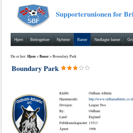
Supporterunionen for Bri
Hjem
Betingelser
Nyheter
Baner
Nedlagte baner
Gro
Du er her:
>
> Boundary Park
Hjem
Baner
Boundary Park
Klubb:
Oldham Athletic
Hjemmeside:
http://www.oldhamathletic.co.u
Divisjon:
League Two
By:
Oldham
Land:
England
Publikumskapasitet:
13513
Åpnet:
1906