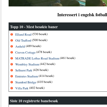
Interessert i engelsk fotb
Topp 10 - Mest besøkte baner
(530 besøk)
Elland Road
(500 besøk)
Old Trafford
(489 besøk)
Anfield
(478 besøk)
Craven Cottage
(461 besøk)
MATRADE Loftus Road Stadium
(442 besøk)
Wembley Stadium
(426 besøk)
Selhurst Park
(414 besøk)
Emirates Stadium
(410 besøk)
Stamford Bridge
(402 besøk)
Villa Park
Siste 10 registrerte banebesøk