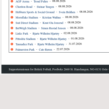
-
- 08.08.2026
AGP Arena
Trond Fuhre
-
- 08.08.2026
Cheriton Road
Steinar Tungen
-
- 08.08.2026
Hebburn Sports & Social Ground
Svein Bråthen
-
- 08.08.2026
Mornflake Stadium
Kristian Wathne
-
- 08.08.2026
Suit Direct Stadium
Knut Ola Jonsrud
-
- 08.08.2026
BetWrigh Stadium
Simen Rustad Jensen
-
- 02.08.2026
Links Park
Bjarte Wilhelm Hjartøy
-
- 01.08.2026
Pittodrie Stadium
Bjarte Wilhelm Hjartøy
-
- 31.07.2026
Tannadice Park
Bjarte Wilhelm Hjartøy
-
- 22.07.2026
Palmerston Park
Cato Røren
Supporterunionen for Britisk Fotball, Postboks 2660 St. Hanshaugen, NO-0131 Oslo