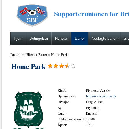
Supporterunionen for Bri
Hjem
Betingelser
Nyheter
Baner
Nedlagte baner
Gro
Du er her:
>
> Home Park
Hjem
Baner
Home Park
Klubb:
Plymouth Argyle
Hjemmeside:
http://www.pafc.co.uk
Divisjon:
League One
By:
Plymouth
Land:
England
Publikumskapasitet:
17900
Åpnet:
1901