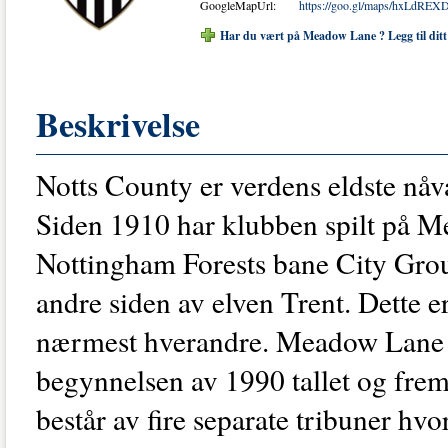
GoogleMapUrl:
https://goo.gl/maps/hxLdRE
Har du vært på Meadow Lane ? Legg til ditt
Beskrivelse
Notts County er verdens eldste nåvæ
Siden 1910 har klubben spilt på Me
Nottingham Forests bane City Gro
andre siden av elven Trent. Dette e
nærmest hverandre. Meadow Lane
begynnelsen av 1990 tallet og frem
består av fire separate tribuner hv