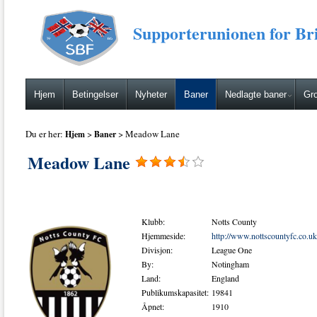
Supporterunionen for Bri
Hjem
Betingelser
Nyheter
Baner
Nedlagte baner
Gro
Du er her:
>
> Meadow Lane
Hjem
Baner
Meadow Lane
Klubb:
Notts County
Hjemmeside:
http://www.nottscountyfc.co.uk
Divisjon:
League One
By:
Notingham
Land:
England
Publikumskapasitet:
19841
Åpnet:
1910