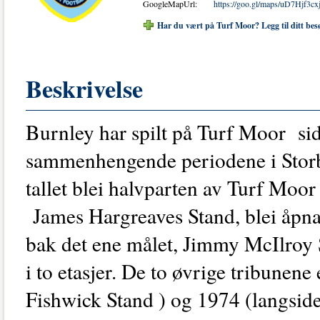
GoogleMapUrl:
https://goo.gl/maps/uD7Hjf3
Har du vært på Turf Moor? Legg til ditt bes
Beskrivelse
Burnley har spilt på Turf Moor side
sammenhengende periodene i Storbr
tallet blei halvparten av Turf Moo
James Hargreaves Stand, blei åpna
bak det ene målet, Jimmy McIlroy S
i to etasjer. De to øvrige tribunen
Fishwick Stand ) og 1974 (langside