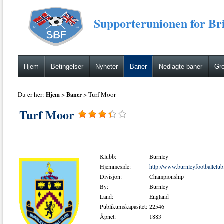
Supporterunionen for Bri
Hjem
Betingelser
Nyheter
Baner
Nedlagte baner
Gro
Du er her:
>
> Turf Moor
Hjem
Baner
Turf Moor
Klubb:
Burnley
Hjemmeside:
http://www.burnleyfootballclu
Divisjon:
Championship
By:
Burnley
Land:
England
Publikumskapasitet:
22546
Åpnet:
1883