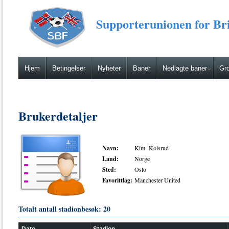
Supporterunionen for Bri
Hjem
Betingelser
Nyheter
Baner
Nedlagte baner
Gro
Brukerdetaljer
Navn:
Kim Kolsrud
Land:
Norge
Sted:
Oslo
Favorittlag:
Manchester United
Totalt antall stadionbesøk: 20